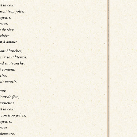
t la cour
sont trop jolies,
ujours.
mour.
 de rêve,
'achève
in d'amour.
sont blanches,
eur' tout l'temps.
nd sa r'vanche.
t content.
rire.
oir mourir.
our.
our de fête,
inguettes,
t la cour
 son trop jolies,
ujours..
amour
 demeure.