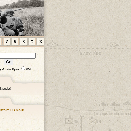
V
W
X
Y
Z
g Private Ryan
Web
kipedia)
Histoire D'Amour
)