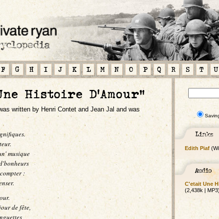
F
G
H
I
J
K
L
M
N
O
P
Q
R
S
T
U
Une Histoire D'Amour"
as written by Henri Contet and Jean Jal and was
Savin
gnifiques.
teur.
Edith Piaf
(Wi
un' musique
s d'bonheurs
 compter :
enser.
C'etait Une 
(2,438k | MP3
our.
our de fête,
inguettes,