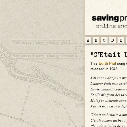
A
B
C
D
E
"C'Etait 
This
Edith Piaf
song w
released in 1943.
J'ai connu des jours ma
L'amour était mon servi
La vie chantait comme 
Et elle m'offrait des ta
Mais j'en achetais sans
J'avais mon cœur à dép
C'était un histoire d'am
C'était comme un beau j
Plein de soleil et de gu