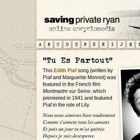
A
B
C
D
E
F
G
H
I
J
K
"Tu Es Partout"
This
Edith Piaf
song (written by
Piaf and Marguerite Monnot) was
featured in the French film
Montmartre sur Seine
, which
premiered in 1941 and featured
Piaf in the role of Lily.
Nous nous aimions bien tendrement
Comme s'aiment tous les amants
Et puis un jour tu m'as quittee
Depuis je suis desesperee