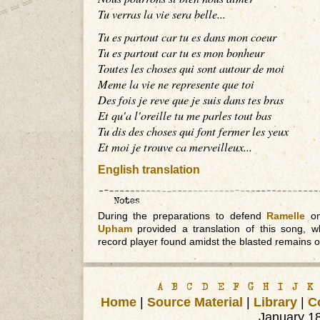
Tu verras la vie sera belle...
Tu es partout car tu es dans mon coeur
Tu es partout car tu es mon bonheur
Toutes les choses qui sont autour de moi
Meme la vie ne represente que toi
Des fois je reve que je suis dans tes bras
Et qu'a l'oreille tu me parles tout bas
Tu dis des choses qui font fermer les yeux
Et moi je trouve ca merveilleux...
English translation
During the preparations to defend
Ramelle
on
Upham
provided a translation of this song, 
record player found amidst the blasted remains o
A
B
C
D
E
F
G
H
I
J
K
Home
|
Source Material
|
Library
|
C
January 1